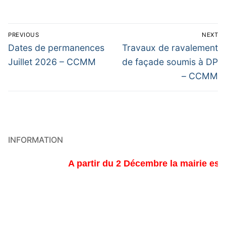
Navigation
PREVIOUS
NEXT
de
Previous
Next
Dates de permanences
Travaux de ravalement
post:
post:
l’article
Juillet 2026 – CCMM
de façade soumis à DP
– CCMM
INFORMATION
A partir du 2 Décembre la mairie est ou