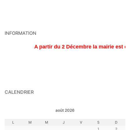
INFORMATION
A partir du 2 Décembre la mairie est ouve
CALENDRIER
août 2026
L
M
M
J
V
S
D
1
2