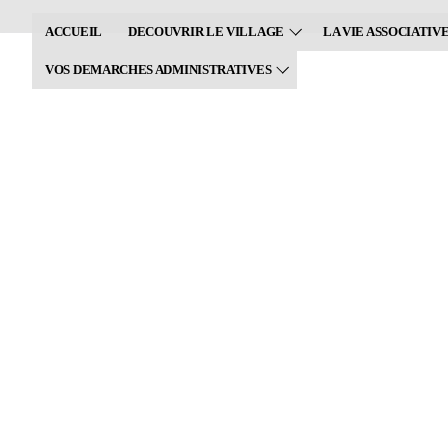
Aller
ACCUEIL
DECOUVRIR LE VILLAGE
LA VIE ASSOCIATIV
au
contenu
VOS DEMARCHES ADMINISTRATIVES