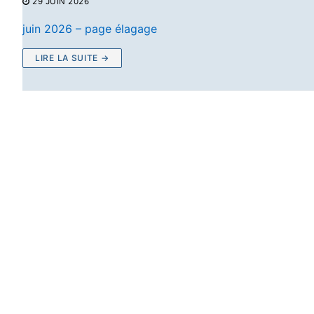
29 JUIN 2026
juin 2026 – page élagage
LIRE LA SUITE →