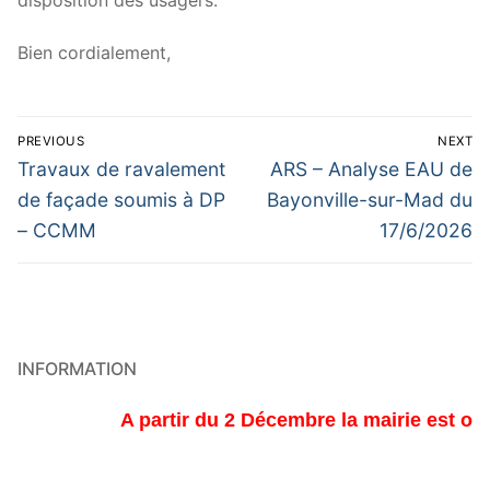
disposition des usagers.
Bien cordialement,
Navigation
PREVIOUS
NEXT
de
Previous
Next
Travaux de ravalement
ARS – Analyse EAU de
post:
post:
l’article
de façade soumis à DP
Bayonville-sur-Mad du
– CCMM
17/6/2026
INFORMATION
A partir du 2 Décembre la mairie est ouver