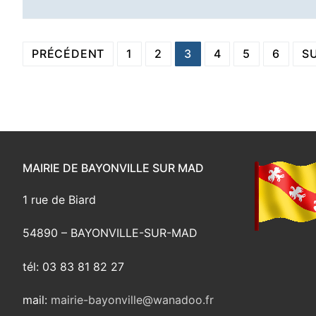
Navigation
PRÉCÉDENT
1
2
3
4
5
6
S
des
articles
MAIRIE DE BAYONVILLE SUR MAD
1 rue de Biard
54890 – BAYONVILLE-SUR-MAD
tél: 03 83 81 82 27
mail:
mairie-bayonville@wanadoo.fr