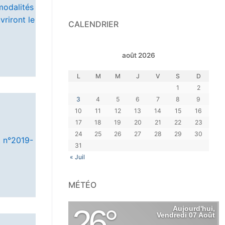
modalités
vriront le
CALENDRIER
août 2026
L
M
M
J
V
S
D
1
2
3
4
5
6
7
8
9
10
11
12
13
14
15
16
17
18
19
20
21
22
23
24
25
26
27
28
29
30
t n°2019-
31
« Juil
MÉTÉO