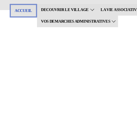
Aller
DECOUVRIR LE VILLAGE
LA VIE ASSOCIATI
au
ACCUEIL
contenu
VOS DEMARCHES ADMINISTRATIVES