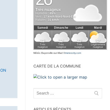
Météo Bayonville-sur-Mad
©
meteocity.com
CARTE DE LA COMMUNE
ION
Rechercher
:
ARTICLES RÉCENTS