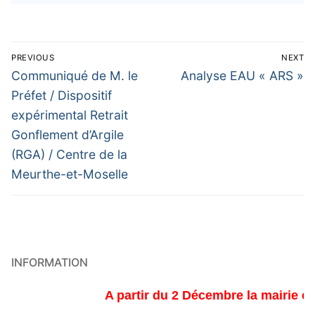
Navigation
PREVIOUS
NEXT
de
Previous
Next
Communiqué de M. le
Analyse EAU « ARS »
post:
post:
l’article
Préfet / Dispositif
expérimental Retrait
Gonflement d’Argile
(RGA) / Centre de la
Meurthe-et-Moselle
INFORMATION
A partir du 2 Décembre la mairie est 