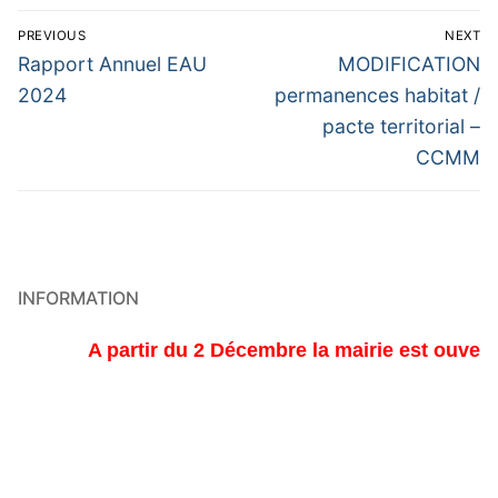
Navigation
PREVIOUS
NEXT
de
Previous
Next
Rapport Annuel EAU
MODIFICATION
post:
post:
l’article
2024
permanences habitat /
pacte territorial –
CCMM
INFORMATION
A partir du 2 Décembre la mairie est ouverte