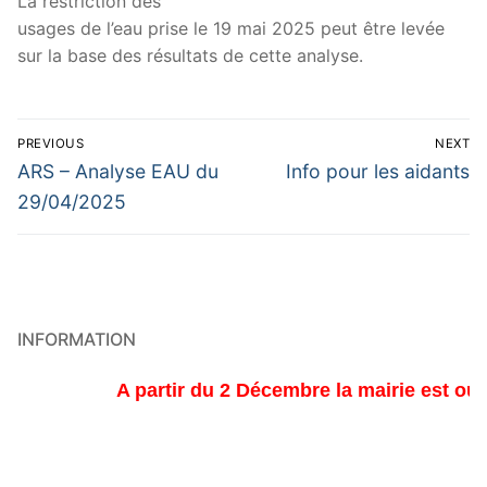
La restriction des
usages de l’eau prise le 19 mai 2025 peut être levée
sur la base des résultats de cette analyse.
Navigation
PREVIOUS
NEXT
de
Previous
Next
ARS – Analyse EAU du
Info pour les aidants
post:
post:
l’article
29/04/2025
INFORMATION
A partir du 2 Décembre la mairie est ouver